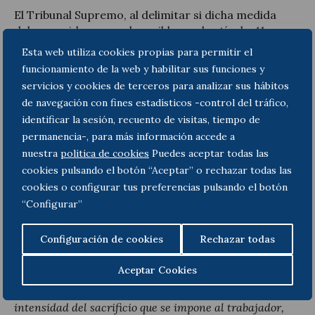
El Tribunal Supremo, al delimitar si dicha medida
debe considerarse subsumible en el artículo 41,
establece los parámetros por los que legalmente
Esta web utiliza cookies propias para permitir el
debe definirse la figura de la modificación sustancial
funcionamiento de la web y habilitar sus funciones y
de las condiciones de trabajo. En este sentido,
servicios y cookies de terceros para analizar sus hábitos
establece que el cambio que aplique la empleadora
de navegación con fines estadísticos -control del tráfico,
debe comportar que las nuevas condiciones sean
“de
identificar la sesión, recuento de visitas, tiempo de
tal naturaleza que alteren y transformen los aspectos
permanencia-, para más información accede a
fundamentales de la relación laboral, entre ellas, las
nuestra
politica de cookies
Puedes aceptar todas las
previstas en la lista “ad exemplum” del art. 41.2 pasando
a ser otras distintas, de un modo notorio, mientras que
cookies pulsando el botón “Aceptar” o rechazar todas las
cuando se trata de simples modificaciones accidentales,
cookies o configurar tus preferencias pulsando el botón
éstas no tienen dicha condición siendo manifestaciones
“Configurar”
del poder de dirección y del ‘iusvariandi’ empresarial”.
Configuración de cookies
Rechazar todas
Añade el TS que
“ha de valorarse la importancia
cualitativa de la modificación impuesta, su alcance
Aceptar Cookies
temporal y las eventuales compensaciones pactadas,
pues de tales circunstancias dependerá que la
intensidad del sacrificio que se impone al trabajador,