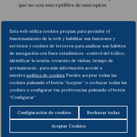
que no son susceptibles de usucapión.
Por otro lado, la
posición matizada.
El Alto
Esta web utiliza cookies propias para permitir el
Tribunal ha asimismo constatado que existen
funcionamiento de la web y habilitar sus funciones y
otros autores que consideran que sí pueden
servicios y cookies de terceros para analizar sus hábitos
adquirirse por usucapión las acciones, siempre
de navegación con fines estadísticos -control del tráfico,
que (a) estén representadas mediante títulos
identificar la sesión, recuento de visitas, tiempo de
nominativos emitidos y endosados o bien
permanencia-, para más información accede a
cuando estén representados mediante títulos
nuestra
politica de cookies
Puedes aceptar todas las
valores al portador; y (b) en la medida en que las
cookies pulsando el botón “Aceptar” o rechazar todas las
mismas sean adquiridas a título oneroso y de
buena fe.
cookies o configurar tus preferencias pulsando el botón
“Configurar”
Configuración de cookies
Rechazar todas
Pese lo anterior, el Alto Tribunal ha desestimado la
pretensión de los actores-recurrentes, al concluir
Aceptar Cookies
que no era posible en este concreto caso considerar
que se habían adquirido las acciones por usucapión