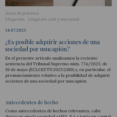
Áreas de práctica:
Litigación
Litigación civil y mercantil
Actualidad jurídica
14.07.2023
Notícias y artículos
¿Es posible adquirir acciones de una
sociedad por usucapión?
En el presente artículo analizamos la reciente
sentencia del Tribunal Supremo núm. 774/2023, de
19 de mayo (ECLI:ES:TS:2023:2189) y, en particular, el
pronunciamiento relativo a la posibilidad de adquirir
acciones de una sociedad por usucapión.
Antecedentes de hecho
Como antecedentes de hechos relevantes, cabe
destacar que la sociedad «AISA, S.A.» tenía un capital