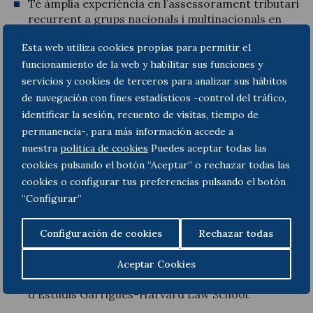
Té àmplia experiència en l’assessorament tributari
recurrent a grups nacionals i multinacionals en
impost sobre societats, tributació indirecta,
Esta web utiliza cookies propias para permitir el
procediments tributaris, fiscalitat internacional i
tancaments fiscals, així com en la realització
funcionamiento de la web y habilitar sus funciones y
d’estudis i informes relacionats amb aquestes
servicios y cookies de terceros para analizar sus hábitos
matèries. Així mateix, té experiència en el disseny,
de navegación con fines estadísticos -control del tráfico,
revisió i implementació de polítiques de preus de
identificar la sesión, recuento de visitas, tiempo de
transferència, així com valoració d’operacions
permanencia-, para más información accede a
vinculades d’acord amb el principi de lliure
nuestra
politica de cookies
Puedes aceptar todas las
competència, i en la realització de projectes de
cookies pulsando el botón “Aceptar” o rechazar todas las
documentació global en relació amb grups
cookies o configurar tus preferencias pulsando el botón
multinacionals que operen a diferents sectors
“Configurar”
econòmics com ara financer, energia,
infraestructures, enginyeria, automoció,
industrial, tecnològic, béns de consum, serveis i
Configuración de cookies
Rechazar todas
empresa familiar.
Aceptar Cookies
Màster Executive en Dret Empresarial pel Centre
d´Estudis Garrigues-Harvard Law School.