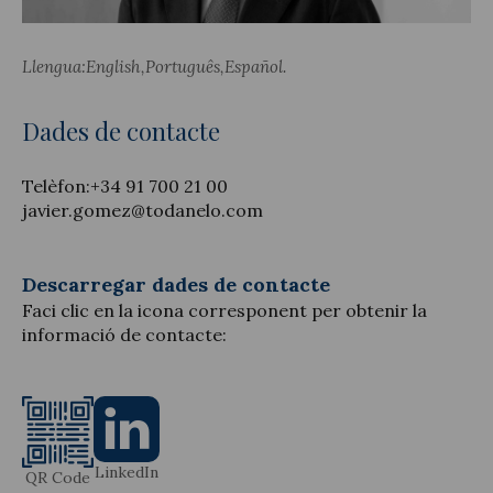
Llengua:
English
Português
Español
Actualitat jurídica
Dades de contacte
Notícies i articles
Telèfon:
+34 91 700 21 00
javier.gomez@todanelo.com
Descarregar dades de contacte
Faci clic en la icona corresponent per obtenir la
informació de contacte:
LinkedIn
QR Code