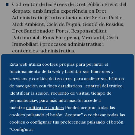
Codirector de les Àrees de Dret Públic i Privat del
despatx, amb àmplia experiència en Dret
Administratiu (Contractacions del Sector Públic,
Medi Ambient, Cicle de l’Aigua, Gestió de Residus,
Dret Sancionador, Ports, Responsabilitat
Patrimonial i Fons Europeus), Mercantil, Civil i
Immobiliari i processos administratius i
contenciós-administratius.
Especialista en l’àmbit de les corporacions de
Esta web utiliza cookies propias para permitir el
Dret públic, com Cambres oficials, de Comerç,
funcionamiento de la web y habilitar sus funciones y
Indústria, Serveis i Navegació i Consells
servicios y cookies de terceros para analizar sus hábitos
Reguladors i de DOP.
de navegación con fines estadísticos -control del tráfico,
identificar la sesión, recuento de visitas, tiempo de
Assessor i Secretari de múltiples Consells
permanencia-, para más información accede a
d’Administració de societats i entitats mercantils,
nuestra
politica de cookies
Puedes aceptar todas las
així com de Patronats de Fundacions i Juntes
cookies pulsando el botón “Aceptar” o rechazar todas las
Directives d’Associacions.
cookies o configurar tus preferencias pulsando el botón
Ponent de diversos projectes de llei i de
“Configurar”
reglaments de la Generalitat de Catalunya en