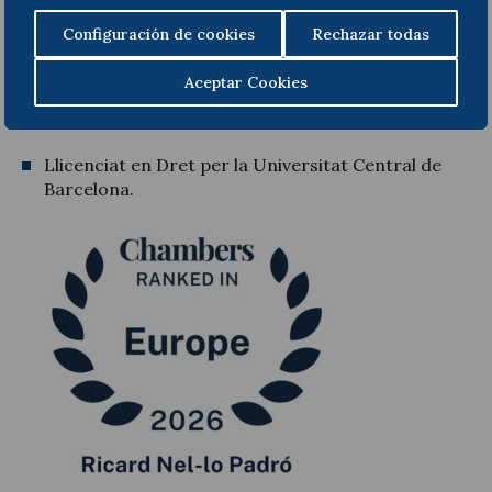
l’àmbit del Dret Públic.
Configuración de cookies
Rechazar todas
Destacat per
Best Lawyers in Spain
com a «Lawyer
Aceptar Cookies
of the Year» el 2026 en la pràctica d’
Administrative
Law
.
Llicenciat en Dret per la Universitat Central de
Barcelona.