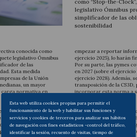
como “Stop-the-Clock”,
legislativo Ómnibus pr
simplificador de las ob
sostenibilidad
Actualitat jurídica
Notícies i articles
rectiva conocida como
empezar a reportar inform
quete legislativo Ómnibus
ejercicio 2025), lo harán f
ficador de las
Por su parte, las pymes co
idad. Esta medida
en 2027 (sobre el ejercicio
 empresas de la Unión
ejercicio 2028). Además, s
 medianas, un mayor
transposición de la CS3D,
e carga normativa en
incorporar esta norma a s
flexibilidad y previsión.
Esta web utiliza cookies propias para permitir el
funcionamiento de la web y habilitar sus funciones y
icación de determinadas
Esta medida forma parte d
rectiva CSRD (Corporate
Compass” de la Comisión E
servicios y cookies de terceros para analizar sus hábitos
 como en la Directiva
25% la carga informativa 
de navegación con fines estadísticos -control del tráfico,
gence Directive)
. La
en el caso de las pymes, co
identificar la sesión, recuento de visitas, tiempo de