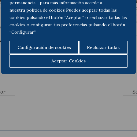
 y permitir que los marcos
economía europea sin comp
permanencia-, para más información accede a
antes de su
largo plazo. La aprobación
nuestra
politica de cookies
Puedes aceptar todas las
parte del Parlamento Euro
cookies pulsando el botón “Aceptar” o rechazar todas las
por el Consejo de la Unió
cookies o configurar tus preferencias pulsando el botón
ento del calendario de
“Configurar”
to a grandes empresas
 compañías que debían
Configuración de cookies
Rechazar todas
Aceptar Cookies
ension_obligaciones_informacion_sostenibilidad
ior
S