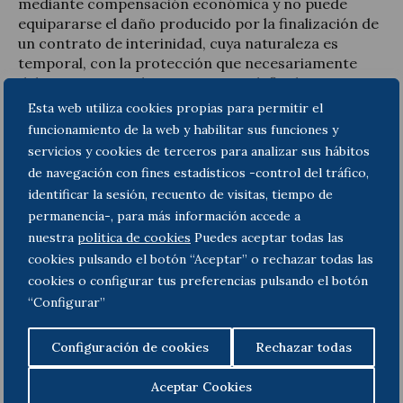
mediante compensación económica y no puede
equipararse el daño producido por la finalización de
un contrato de interinidad, cuya naturaleza es
temporal, con la protección que necesariamente
debe otorgarse a los contratos indefinidos. De este
modo más que corregir la situación se está
Esta web utiliza cookies propias para permitir el
provocando una nueva desigualdad de trato entre
funcionamiento de la web y habilitar sus funciones y
los distintos contratos de duración determinada por
servicios y cookies de terceros para analizar sus hábitos
cuanto el de interinidad, con el nuevo criterio,
de navegación con fines estadísticos -control del tráfico,
tendrá una indemnización por finalización de 20 días
identificar la sesión, recuento de visitas, tiempo de
por año de servicio, mientras que el contrato
permanencia-, para más información accede a
eventual por circunstancias de la producción o el de
nuestra
politica de cookies
Puedes aceptar todas las
obra y servicio determinado, según el artículo 49.1.c)
cookies pulsando el botón “Aceptar” o rechazar todas las
del Estatuto de los trabajadores, tienen prevista una
indemnización de 12 días por año trabajado.
cookies o configurar tus preferencias pulsando el botón
“Configurar”
A mayor abundamiento, no puede equipararse la
indemnización prevista para la finalización de un
Configuración de cookies
Rechazar todas
contrato indefinido por causas objetivas, que es la
indemnización prevista para el supuesto de la
Aceptar Cookies
resolución pacífica de éste ante la existencia de unas