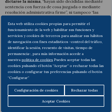
dictarse la misma
, “hayan sido decididas mediante
sentencia con fuerza de cosa juzgada o mediante
resolución administrativa firme”, ni tampoco “las
liquidaciones provisionales o definitivas no
impugnadas” ni “las autoliquidaciones cuya
Esta web utiliza cookies propias para permitir el
rectificación no hubiera sido solicitada ex art. 120.3
funcionamiento de la web y habilitar sus funciones y
LGT” a dicha fecha.
servicios y cookies de terceros para analizar sus hábitos
de navegación con fines estadísticos -control del tráfico,
Esa limitación de efectos temporales
es
identificar la sesión, recuento de visitas, tiempo de
controvertida y se está estudiando su corrección,
permanencia-, para más información accede a
así como las posibles vías que pudieran permitir la
nuestra
politica de cookies
Puedes aceptar todas las
recuperación de cantidades ingresadas y no
cookies pulsando el botón “Aceptar” o rechazar todas las
reclamadas con anterioridad
al 26 de octubre de
cookies o configurar tus preferencias pulsando el botón
2021.
“Configurar”
Cumple advertir que la sentencia cuenta con el voto
particular concurrente del presidente del Tribunal,
Configuración de cookies
Rechazar todas
D. Juan José González Rivas, y con otro formulado
por el magistrado D. Cándido Conde-Pumpido
Aceptar Cookies
Tourón, al que se adhiere la magistrada Dª. María
Luisa Balaguer Callejón.