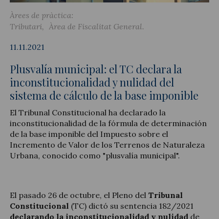
Àrees de pràctica:
Tributari
Àrea de Fiscalitat General
11.11.2021
Actualitat jurídica
Plusvalía municipal: el TC declara la
Notícies i articles
inconstitucionalidad y nulidad del
sistema de cálculo de la base imponible
El Tribunal Constitucional ha declarado la
inconstitucionalidad de la fórmula de determinación
de la base imponible del Impuesto sobre el
Incremento de Valor de los Terrenos de Naturaleza
Urbana, conocido como "plusvalía municipal".
El pasado 26 de octubre, el Pleno del
Tribunal
Constitucional
(TC) dictó su sentencia 182/2021
declarando la inconstitucionalidad y nulidad
de