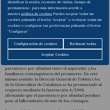
identificar la sesión, recuento de visitas, tiempo de
reducción de la base imponible por parentesco y
permanencia-, para más información accede a
procede, en función de la comunidad autónoma, la
nuestra
politica de cookies
Puedes aceptar todas las
aplicación un coeficiente multiplicador de la cuota
cookies pulsando el botón “Aceptar” o rechazar todas las
íntegra que puede aumentar considerablemente la
cuota tributaria.
cookies o configurar tus preferencias pulsando el botón
“Configurar”
Por el contrario, la jurisprudencia del Tribunal
Supremo (TS 18/3/2003 y TS 01/04/2014) y de otros
Configuración de cookies
Rechazar todas
Tribunales Superiores de Justicia (TSJ Castilla-León
18/07/2013 y TSJ Cataluña 10/01/2013) sostiene la
Aceptar Cookies
tesis contraria y considera que, pese a la
premoriencia de uno de los cónyuges, subsiste el
parentesco por afinidad entre el supérstite y los
familiares consanguíneos del premuerto. En este
mismo sentido, la Direcció General de Tributs i Joc
de la Generalitat de Catalunya se ha pronunciado al
respecto mediante la Instrucción 4/2006,
afirmando que el parentesco por afinidad perdura
pese al fallecimiento de uno de los cónyuges.