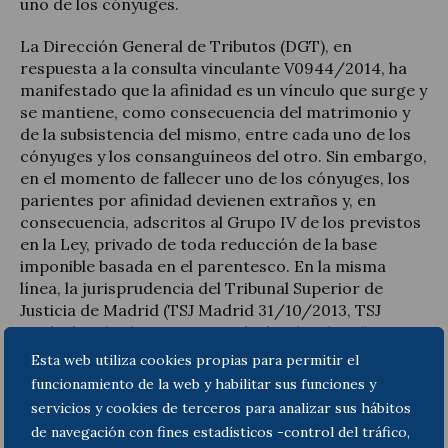
uno de los cónyuges.
La Dirección General de Tributos (DGT), en
respuesta a la consulta vinculante V0944/2014, ha
manifestado que la afinidad es un vínculo que surge y
se mantiene, como consecuencia del matrimonio y
de la subsistencia del mismo, entre cada uno de los
cónyuges y los consanguíneos del otro. Sin embargo,
en el momento de fallecer uno de los cónyuges, los
parientes por afinidad devienen extraños y, en
consecuencia, adscritos al Grupo IV de los previstos
en la Ley, privado de toda reducción de la base
imponible basada en el parentesco. En la misma
línea, la jurisprudencia del Tribunal Superior de
Justicia de Madrid (TSJ Madrid 31/10/2013, TSJ
Madrid 07/11/2013 y TSJ Madrid 17/04/2015)
sostiene que el parentesco por afinidad depende de
Esta web utiliza cookies propias para permitir el
la subsistencia del matrimonio y afirma que, cuando
funcionamiento de la web y habilitar sus funciones y
se disuelve éste por muerte de uno de los cónyuges,
servicios y cookies de terceros para analizar sus hábitos
se extingue el parentesco por afinidad y, como
de navegación con fines estadísticos -control del tráfico,
consecuencia de ello, no ha lugar a aplicar la