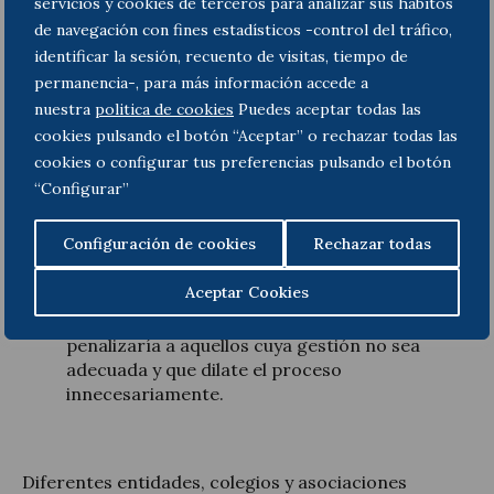
servicios y cookies de terceros para analizar sus hábitos
tenga una duración máxima de tres años, que
podrá ser ampliada a cinco cuando se enajene
de navegación con fines estadísticos -control del tráfico,
la vivienda habitual del deudor. Respecto de la
identificar la sesión, recuento de visitas, tiempo de
exoneración del crédito público, se plantea
permanencia-, para más información accede a
garantizar la recuperación de dicho crédito, y
nuestra
politica de cookies
Puedes aceptar todas las
lo que supone una postura contraria a la
cookies pulsando el botón “Aceptar” o rechazar todas las
doctrina del Tribunal Supremo en relación a la
cookies o configurar tus preferencias pulsando el botón
sentencia de 2 de julio de 2019 cuyo ponente
“Configurar”
fue Don Ignacio Sancho Gargallo.
Configuración de cookies
Rechazar todas
Con el fin de garantizar la agilización de los
procesos concursales, se incentivaría a
Aceptar Cookies
aquellos administradores concursales que
gestionen con premura los procesos, y se
penalizaría a aquellos cuya gestión no sea
adecuada y que dilate el proceso
innecesariamente.
Diferentes entidades, colegios y asociaciones