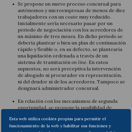
Se propone un nuevo proceso concursal para
autónomos y microempresas de menos de diez
trabajadores con un coste muy reducido.
Inicialmente sería necesario pasar por un
periodo de negociación con los acreedores de
un máximo de tres meses. En dicho periodo se
debería plantear o bien un plan de continuación
rápido y flexible o, en su defecto, se plantearía
una liquidación ordenada a través de un
sistema de tramitación
on line
. En estos
supuestos, no será preceptiva la intervención
de abogado ni procurador en representación,
ni del deudor ni de los acreedores. Tampoco se
designará administrador concursal.
En relación con los mecanismos de segunda
oportunidad, se propone la posibilidad de
exonerar las deudas sin que sea necesaria la
Esta web utiliza cookies propias para permitir el
liquidación previa del patrimonio del deudor. Se
funcionamiento de la web y habilitar sus funciones y
propone que la duración del plan de pagos