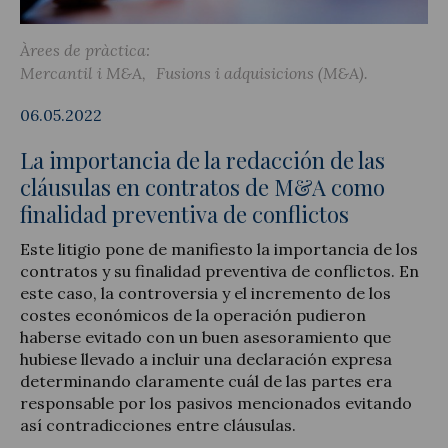
Àrees de pràctica:
Mercantil i M&A
Fusions i adquisicions (M&A)
Actualitat jurídica
06.05.2022
Notícies i articles
La importancia de la redacción de las
cláusulas en contratos de M&A como
finalidad preventiva de conflictos
Este litigio pone de manifiesto la importancia de los
contratos y su finalidad preventiva de conflictos. En
este caso, la controversia y el incremento de los
costes económicos de la operación pudieron
haberse evitado con un buen asesoramiento que
hubiese llevado a incluir una declaración expresa
determinando claramente cuál de las partes era
responsable por los pasivos mencionados evitando
así contradicciones entre cláusulas.