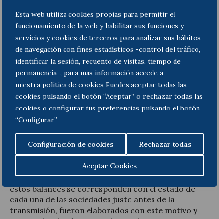
declaraciones generales hechas por la vendedora.
Esta web utiliza cookies propias para permitir el
Por otra parte, la vendedora replicaba que la
funcionamiento de la web y habilitar sus funciones y
compradora estaba obligada a pagar los préstamos
servicios y cookies de terceros para analizar sus hábitos
puesto que los conocía con anterioridad a la
de navegación con fines estadísticos -control del tráfico,
compraventa, ya que así constaba en los balances
anexados y en las declaraciones que formularon en
identificar la sesión, recuento de visitas, tiempo de
el contrato de compraventa.
permanencia-, para más información accede a
nuestra
politica de cookies
Puedes aceptar todas las
Finalmente, el Tribunal Supremo le da la razón a la
cookies pulsando el botón “Aceptar” o rechazar todas las
vendedora puesto que, aunque hay una aparente
cookies o configurar tus preferencias pulsando el botón
contradicción entre cláusulas y, a pesar de no
“Configurar”
constar expresamente la responsabilidad de dichos
pasivos, la compradora podía conocerlos
Configuración de cookies
Rechazar todas
atendiendo a la información anexada por la
vendedora, y señala: “Es cierto que existe una cierta
Aceptar Cookies
contradicción, que justifica una interpretación
sistemática del acuerdo (…) Es muy significativo que
estos balances se corresponden con el estado de
cada una de las sociedades justo antes de la
transmisión, fueron elaborados con este motivo y