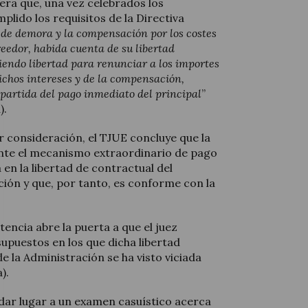
dera que, una vez celebrados los
plido los requisitos de la Directiva
s de demora y la compensación por los costes
creedor, habida cuenta de su libertad
iendo libertad para renunciar a los importes
chos intereses y de la compensación,
artida del pago inmediato del principal
”
).
or consideración, el TJUE concluye que la
nte el mecanismo extraordinario de pago
n la libertad de contractual del
ión y que, por tanto, es conforme con la
tencia abre la puerta a que el juez
supuestos en los que dicha libertad
e la Administración se ha visto viciada
).
a dar lugar a un examen casuístico acerca