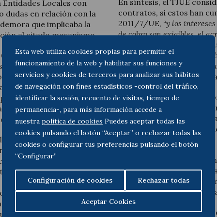
En síntesis, el TJUE consi
a Entidades Locales con
contratos, si estos han cum
o dudas en relación con la
2011/7/UE, “
y los interese
e demora que implicaba la
de cobro son exigibles, el a
ación al citado mecanismo.
contractual, debe seguir ten
Esta web utiliza cookies propias para permitir el
o 6 del mencionado Real
adeudados en concepto de di
funcionamiento de la web y habilitar sus funciones y
se acogieran a este
concretamente como contrap
servicios y cookies de terceros para analizar sus hábitos
inmediato del principal
(párrafo 31 de la Sentencia
de navegación con fines estadísticos -control del tráfico,
s accesorios adeudados
Sobre la base de la anteri
 pago por las
identificar la sesión, recuento de visitas, tiempo de
renuncia efectuada media
rticular, los intereses de
permanencia-, para más información accede a
a proveedores se enmarca e
 de cobro.
nuestra
politica de cookies
Puedes aceptar todas las
acreedor de la Administrac
cookies pulsando el botón “Aceptar” o rechazar todas las
 lo Contencioso-
normativa comunitaria.
cookies o configurar tus preferencias pulsando el botón
teó cuestión prejudicial
“Configurar”
No obstante, la propia Sen
 conformidad de esta
nacional aprecie aquellos 
taria. Más
Configuración de cookies
Rechazar todas
contractual del acreedor d
e pronunciara sobre la
(párrafo 34 de la Sentencia
oveedores español con el
Aceptar Cookies
Parlamento Europeo y del
En la práctica, ello podrí
 que se establecen medidas