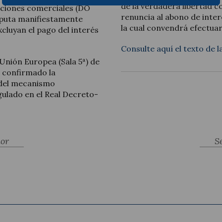
de la verdadera libertad c
aciones comerciales (DO
renuncia al abono de inte
reputa manifiestamente
la cual convendrá efectua
xcluyan el pago del interés
Consulte aquí el texto de l
 Unión Europea (Sala 5ª) de
a confirmado la
 del mecanismo
ulado en el Real Decreto-
ior
S