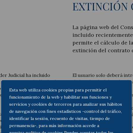
EXTINCIÓN
La página web del Cons
incluido recientemente
Actualitat jurídica
permite el cálculo de l
Notícies i articles
extinción del contrato 
r Judicial ha incluido
El usuario solo deberá intr
 que permite el cálculo de
de la relación laboral y el
ón del contrato de trabajo
señala que la herramienta
Esta web utiliza cookies propias para permitir el
acuerdo con los cómputos
incorporar la última doctri
funcionamiento de la web y habilitar sus funciones y
tenerse en cuenta que sus 
servicios y cookies de terceros para analizar sus hábitos
órganos judiciales, por l
de navegación con fines estadísticos -control del tráfico,
izaciones mínimas legales
cálculos orientativos y rea
identificar la sesión, recuento de visitas, tiempo de
por año trabajado con el
permanencia-, para más información accede a
aciones máximas por
Acceda a la herramienta d
nuestra
politica de cookies
Puedes aceptar todas las