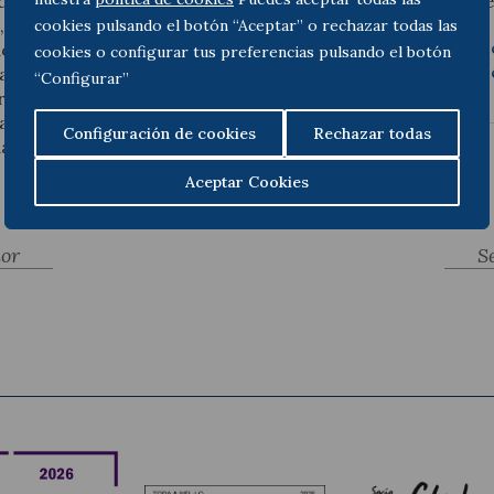
de 33/45 días de año de
través del siguiente enlace
, así como las
cookies pulsando el botón “Aceptar” o rechazar todas las
http://www.poderjudicial.
o un trabajador opta por
cookies o configurar tus preferencias pulsando el botón
de-indemnizaciones-por-
ación sustancial de
“Configurar”
trabajado con el tope de 9
 (20 días de servicio por
Configuración de cookies
Rechazar todas
ades), entre otras.
Aceptar Cookies
ior
S