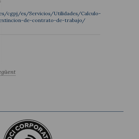
:
es/cgpj/es/Servicios/Utilidades/Calculo-
extincion-de-contrato-de-trabajo/
egüent