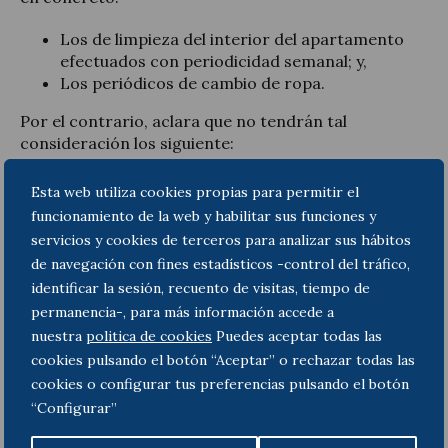
Los de limpieza del interior del apartamento
efectuados con periodicidad semanal; y,
Los periódicos de cambio de ropa.
Por el contrario, aclara que no tendrán tal
consideración los siguiente:
Los de limpieza y/o cambio de ropa del
Esta web utiliza cookies propias para permitir el
apartamento que se realicen sólo en la entrada
funcionamiento de la web y habilitar sus funciones y
y/o en la salida del período contratado por
servicios y cookies de terceros para analizar sus hábitos
cada arrendatario;
de navegación con fines estadísticos -control del tráfico,
Los de limpieza de las zonas comunes del
identificar la sesión, recuento de visitas, tiempo de
edificio, así como de la urbanización en que el
permanencia-, para más información accede a
mismo esté situado.
nuestra
politica de cookies
Puedes aceptar todas las
Puede consultar el texto íntegro de la Consulta
cookies pulsando el botón “Aceptar” o rechazar todas las
Vinculante de la DGT comentada
aquí
.
cookies o configurar tus preferencias pulsando el botón
“Configurar”