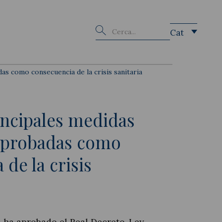
Buscar
Cat
as como consecuencia de la crisis sanitaria
incipales medidas
aprobadas como
de la crisis
s ha aprobado el Real Decreto-Ley