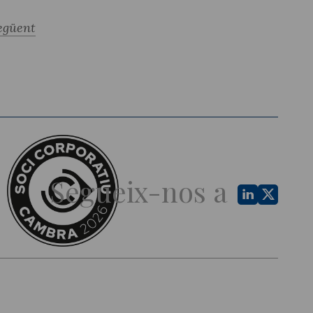
egüent
Segueix-nos a