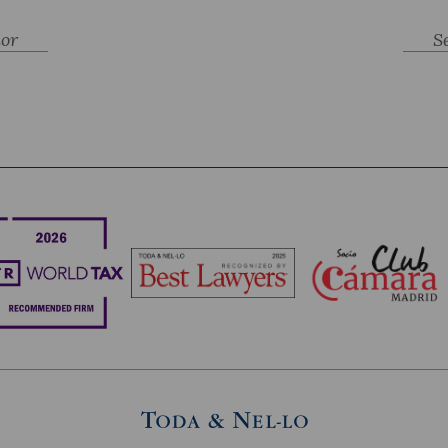
ior
S