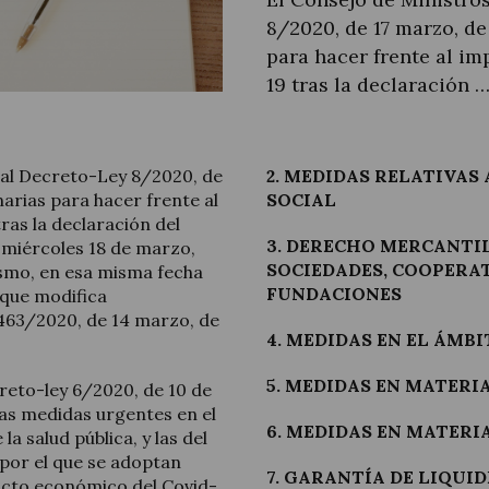
8/2020, de 17 marzo, d
para hacer frente al i
19 tras la declaración 
Actualitat jurídica
eal Decreto-Ley 8/2020, de
2. MEDIDAS RELATIVAS
Notícies i articles
arias para hacer frente al
SOCIAL
ras la declaración del
3. DERECHO MERCANTI
 miércoles 18 de marzo,
SOCIEDADES, COOPERAT
ismo, en esa misma fecha
FUNDACIONES
 que modifica
463/2020, de 14 marzo, de
4. MEDIDAS EN EL ÁMB
5. MEDIDAS EN MATERI
reto-ley 6/2020, de 10 de
as medidas urgentes en el
6. MEDIDAS EN MATER
a salud pública, y las del
 por el que se adoptan
7. GARANTÍA DE LIQUI
acto económico del Covid-