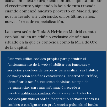
ubicación nuestro despacho continúa apostando por
el crecimiento y siguiendo la hoja de ruta trazada
cuando comenzó nuestro proyecto en Madrid, que
nos ha llevado a ir cubriendo, en los últimos años,
nuevas áreas de especialización.
La nueva sede de Toda & Nel-lo en Madrid cuenta
con 800 m² en un edificio exclusivo de oficinas
situado en la que es conocida como la Milla de Oro
de la capital.
Toda & Nel-lo abrió su primera oficina en Madrid en
Esta web utiliza cookies propias para permitir el
2018 y, en menos de tres años, el despacho ha
funcionamiento de la web y habilitar sus funciones y
quintuplicado su plantilla, disponiendo actualmente
servicios y cookies de terceros para analizar sus hábitos
de un equipo de más de veinte personas (cinco de los
de navegación con fines estadísticos -control del tráfico,
cuales, socios) que presta servicios de
identificar la sesión, recuento de visitas, tiempo de
asesoramiento jurídico en materia de derecho
permanencia-, para más información accede a
administrativo, mercantil, procesal, fiscal y de
nuestra
politica de cookies
Puedes aceptar todas las
sectores regulados.
cookies pulsando el botón “Aceptar” o rechazar todas las
cookies o configurar tus preferencias pulsando el botón