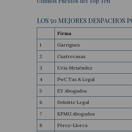
Últimos Puestos del Top Ten
LOS 50 MEJORES DESPACHOS P
Firma
1
Garrigues
2
Cuatrecasas
3
Uría Menéndez
4
PwC Tax & Legal
5
EY Abogados
6
Deloitte Legal
7
KPMG Abogados
8
Pérez-Llorca