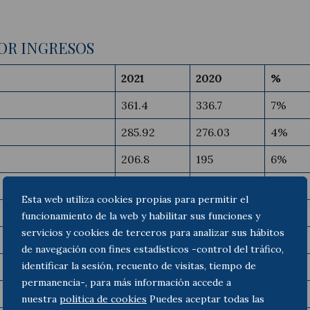
OR INGRESOS
2021
2020
%
361.4
336.7
7%
285.92
276.03
4%
206.8
195
6%
169.3
160.9
5%
Esta web utiliza cookies propias para permitir el
151.2
144.2
5%
funcionamiento de la web y habilitar sus funciones y
servicios y cookies de terceros para analizar sus hábitos
132.62
125.19
6%
de navegación con fines estadísticos -control del tráfico,
identificar la sesión, recuento de visitas, tiempo de
109
106.6
2%
permanencia-, para más información accede a
91
68.5
33%
nuestra
politica de cookies
Puedes aceptar todas las