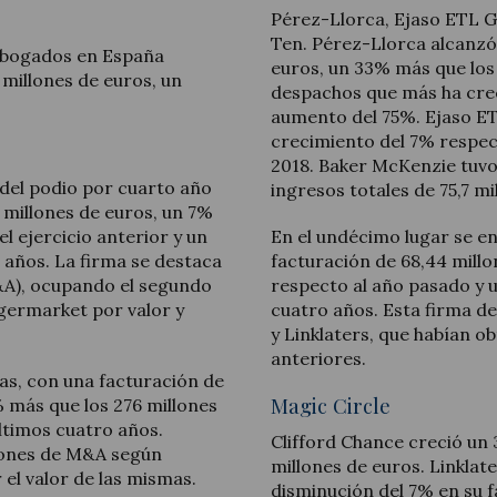
Pérez-Llorca, Ejaso ETL G
Ten. Pérez-Llorca alcanzó
 abogados en España
euros, un 33% más que los 
 millones de euros, un
despachos que más ha crec
aumento del 75%. Ejaso ETL
crecimiento del 7% respec
2018. Baker McKenzie tuvo
 del podio por cuarto año
ingresos totales de 75,7 mi
 millones de euros, un 7%
l ejercicio anterior y un
En el undécimo lugar se 
 años. La firma se destaca
facturación de 68,44 mill
M&A), ocupando el segundo
respecto al año pasado y u
rgermarket por valor y
cuatro años. Esta firma d
y Linklaters, que habían 
anteriores.
as, con una facturación de
Magic Circle
 más que los 276 millones
últimos cuatro años.
Clifford Chance creció un 
iones de M&A según
millones de euros. Linklat
el valor de las mismas.
disminución del 7% en su f