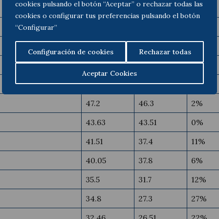
cookies pulsando el botón “Aceptar” o rechazar todas las
75.72
73.23
3%
cookies o configurar tus preferencias pulsando el botón
68.44
63
9%
“Configurar”
66.9
64.9
3%
Configuración de cookies
Rechazar todas
65.9
70.6
-7%
Aceptar Cookies
57.2
53.7
7%
47.2
46.3
2%
43.63
43.51
0%
41.51
37.4
11%
40.05
37.8
6%
35.5
31.7
12%
34.8
27.3
27%
32.46
26.51
22%