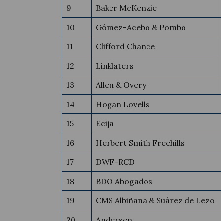
9
Baker McKenzie
10
Gómez-Acebo & Pombo
11
Clifford Chance
12
Linklaters
13
Allen & Overy
14
Hogan Lovells
15
Ecija
16
Herbert Smith Freehills
17
DWF-RCD
18
BDO Abogados
19
CMS Albiñana & Suárez de Lezo
20
Andersen