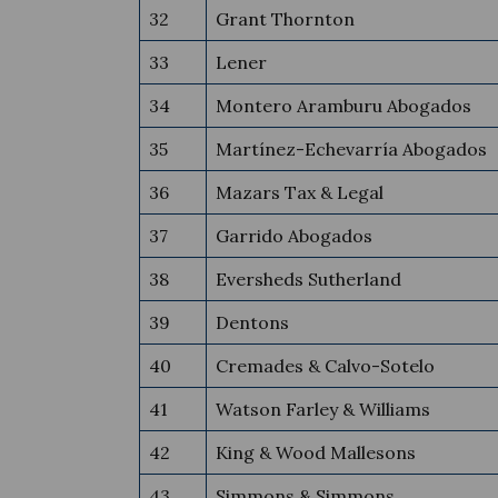
32
Grant Thornton
33
Lener
34
Montero Aramburu Abogados
35
Martínez-Echevarría Abogados
36
Mazars Tax & Legal
37
Garrido Abogados
38
Eversheds Sutherland
39
Dentons
40
Cremades & Calvo-Sotelo
41
Watson Farley & Williams
42
King & Wood Mallesons
43
Simmons & Simmons