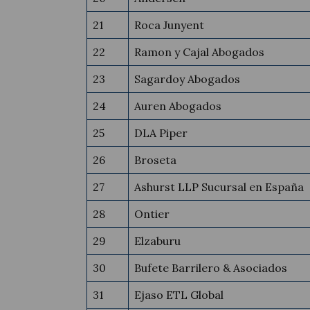
21
Roca Junyent
22
Ramon y Cajal Abogados
23
Sagardoy Abogados
24
Auren Abogados
25
DLA Piper
26
Broseta
27
Ashurst LLP Sucursal en España
28
Ontier
29
Elzaburu
30
Bufete Barrilero & Asociados
31
Ejaso ETL Global