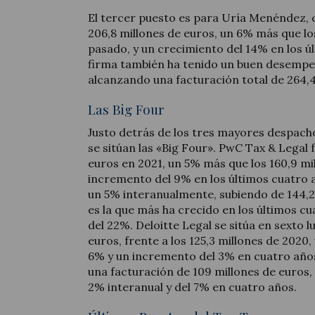
El tercer puesto es para Uría Menéndez, 
206,8 millones de euros, un 6% más que lo
pasado, y un crecimiento del 14% en los ú
firma también ha tenido un buen desempeñ
alcanzando una facturación total de 264,4
Las Big Four
Justo detrás de los tres mayores despac
se sitúan las «Big Four». PwC Tax & Legal 
euros en 2021, un 5% más que los 160,9 mi
incremento del 9% en los últimos cuatro
un 5% interanualmente, subiendo de 144,2 m
es la que más ha crecido en los últimos c
del 22%. Deloitte Legal se sitúa en sexto l
euros, frente a los 125,3 millones de 2020
6% y un incremento del 3% en cuatro añ
una facturación de 109 millones de euros,
2% interanual y del 7% en cuatro años.