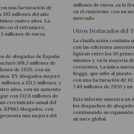
millones de euros, es la f
con una facturación de
en el cuatrienio, con un 
s 195 millones del año
mercado.
ltimos cuatro años. La
o en el extranjero,
Otros Destacados del T
3 millones de euros.
La clasificación continúa
con las ediciones anterio
figuran entre los 50 prime
hos de abogados de España
mismos y, en la mayoría de
facturó 169,3 millones de
crecientes. La única nueva 
llones de 2020, con un
Boggs, que sube al puesto 
 años. EY Abogados mejoró
con una facturación de 10,
illones a 151,2 millones, y
7,49 millones de 2020 y un
uatro años, con un aumento
ugar con 132,6 millones de
Este informe muestra un 
, un crecimiento anual del
los despachos de abogado
os. KPMG Abogados, con
continuando su expansión 
 presenta una mejora del
alcance global.