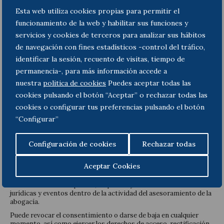
Mailchimp's aquí.
Esta web utiliza cookies propias para permitir el
funcionamiento de la web y habilitar sus funciones y
He leído y acepto la
política de privacidad
servicios y cookies de terceros para analizar sus hábitos
Este sitio está protegido por reCAPTCHA y Google
Política de
de navegación con fines estadísticos -control del tráfico,
privacidad
y se aplican
Condiciones del servicio
.
identificar la sesión, recuento de visitas, tiempo de
permanencia-, para más información accede a
nuestra
politica de cookies
Puedes aceptar todas las
cookies pulsando el botón “Aceptar” o rechazar todas las
cookies o configurar tus preferencias pulsando el botón
“Configurar”
Responsable del Tratamiento: IURISDIAGONAL, S.L.P, Avda.
Diagonal nº 520, 5º, 2ª, 08006 Barcelona, 933634000 –
protecciondedatos@todanelo.com
(Toda & Nel-lo Abogados,
Configuración de cookies
Rechazar todas
T&N)
Sus datos personales serán tratados con la finalidad del envío de
Aceptar Cookies
circulares e información jurídica de actualidad, siendo la base
legal del tratamiento el consentimiento o el interés legítimo de
informar a los suscriptores, empresas y clientes sobre novedades
jurídicas y eventos dentro de la actividad del asesoramiento de la
abogacía.
Puede revocar el consentimiento o darse de baja en cualquier
momento, así como ejercer los derechos de acceso, rectificación,