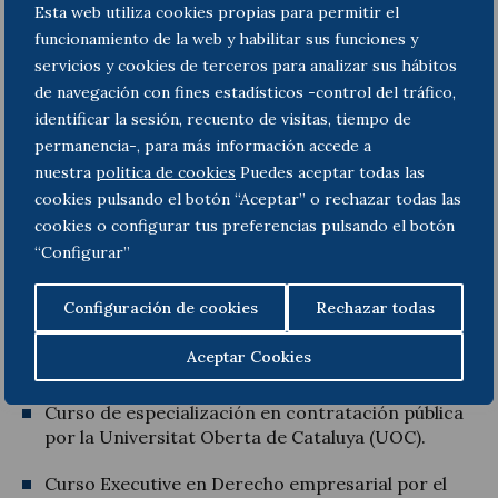
Amplia experiencia en el asesoramiento a
Esta web utiliza cookies propias para permitir el
empresas y a Administraciones en
funcionamiento de la web y habilitar sus funciones y
procedimientos de contratación pública,
servicios y cookies de terceros para analizar sus hábitos
concesiones y proyectos de infraestructuras, así
de navegación con fines estadísticos -control del tráfico,
como en procedimientos administrativos y
identificar la sesión, recuento de visitas, tiempo de
contencioso-administrativos.
permanencia-, para más información accede a
nuestra
politica de cookies
Puedes aceptar todas las
Doctora en Derecho Público por la Universidad
Autónoma de Barcelona (UAB), con Mención
cookies pulsando el botón “Aceptar” o rechazar todas las
Derecho Europeo.
cookies o configurar tus preferencias pulsando el botón
“Configurar”
Licenciada en Derecho por la UAB, con Premio
extraordinario de Licenciatura.
Configuración de cookies
Rechazar todas
Curso sobre la Ley de Contratos del Sector
Aceptar Cookies
Público por el ICAB.
Curso de especialización en contratación pública
por la Universitat Oberta de Cataluya (UOC).
Curso Executive en Derecho empresarial por el