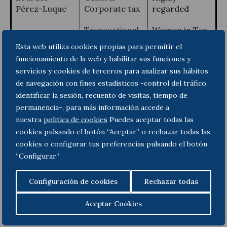
Pérez-Luque
Corporate tax
regarded
Transactional
Women in Tax
tax
Leader
Esta web utiliza cookies propias para permitir el
funcionamiento de la web y habilitar sus funciones y
servicios y cookies de terceros para analizar sus hábitos
de navegación con fines estadísticos -control del tráfico,
Francisco
General
Highly
Chamorro
Corporate tax
regarded
identificar la sesión, recuento de visitas, tiempo de
permanencia-, para más información accede a
Tax
nuestra
politica de cookies
Puedes aceptar todas las
controversy
cookies pulsando el botón “Aceptar” o rechazar todas las
cookies o configurar tus preferencias pulsando el botón
“Configurar”
Javier Gómez
General
Notable
Corporate tax
practitioner
Configuración de cookies
Rechazar todas
Aceptar Cookies
ITR World Tax elabora sus rankings teniendo en
cuenta la experiencia, reputación, complejidad de los