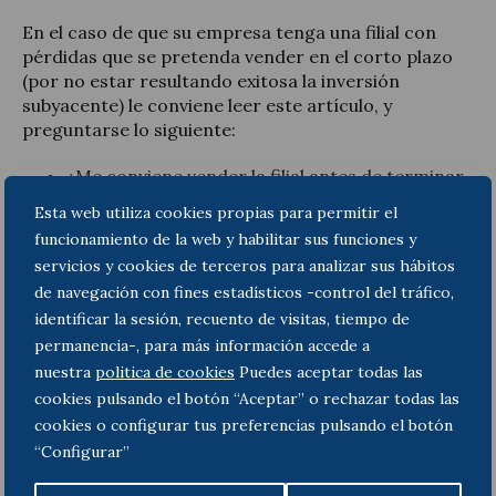
En el caso de que su empresa tenga una filial con
pérdidas que se pretenda vender en el corto plazo
(por no estar resultando exitosa la inversión
subyacente) le conviene leer este artículo, y
preguntarse lo siguiente:
¿Me conviene vender la filial antes de terminar
el año 2016?
Esta web utiliza cookies propias para permitir el
¿Qué opciones tengo a partir de 2017?​​
funcionamiento de la web y habilitar sus funciones y
servicios y cookies de terceros para analizar sus hábitos
de navegación con fines estadísticos -control del tráfico,
Encontrará adjunto el artículo completo
identificar la sesión, recuento de visitas, tiempo de
permanencia-, para más información accede a
nuestra
politica de cookies
Puedes aceptar todas las
cookies pulsando el botón “Aceptar” o rechazar todas las
cookies o configurar tus preferencias pulsando el botón
161219_fiscal_filiales
“Configurar”