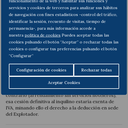
funcionamiento de la web y habilitar sus funciones y
de que el Explotador cargue o no IVA en la cesión
definitiva del apartamento turístico al cliente final).
servicios y cookies de terceros para analizar sus hábitos
De esta manera, en principio sería incontrovertible
de navegación con fines estadísticos -control del tráfico,
el derecho de la Propiedad a la deducción del IVA
identificar la sesión, recuento de visitas, tiempo de
bajo tal operativa.
permanencia-, para más información accede a
nuestra
politica de cookies
Puedes aceptar todas las
Cuestión distinta es la posición de IVA en la que se
cookies pulsando el botón “Aceptar” o rechazar todas las
hallaría el Explotador. Si bien la mencionada
cookies o configurar tus preferencias pulsando el botón
resolución del TEAC no se pronuncia al respecto, no
“Configurar”
podemos pasar por alto que la única forma de que
un Explotador tal pueda deducir ese IVA (el
soportado al 21% frente a la Propiedad) pasaría por
Configuración de cookies
Rechazar todas
prestarse, por parte del Explotador, un
arrendamiento con “servicios hoteleros” (en el
Aceptar Cookies
sentido de la Ley del IVA). Y es que, en el caso
contrario (arrendamiento sin servicios hoteleros),
esa cesión definitiva al inquilino estaría exenta de
IVA, minando ello el derecho a la deducción en sede
del Explotador.