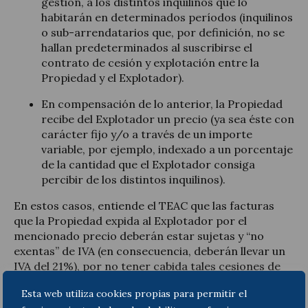
gestión, a los distintos inquilinos que lo
habitarán en determinados períodos (inquilinos
o sub-arrendatarios que, por definición, no se
hallan predeterminados al suscribirse el
contrato de cesión y explotación entre la
Propiedad y el Explotador).
En compensación de lo anterior, la Propiedad
recibe del Explotador un precio (ya sea éste con
carácter fijo y/o a través de un importe
variable, por ejemplo, indexado a un porcentaje
de la cantidad que el Explotador consiga
percibir de los distintos inquilinos).
En estos casos, entiende el TEAC que las facturas
que la Propiedad expida al Explotador por el
mencionado precio deberán estar sujetas y “no
exentas” de IVA (en consecuencia, deberán llevar un
IVA del 21%), por no tener cabida tales cesiones de
inmuebles en la exención prevista para el
Esta web utiliza cookies propias para permitir el
arrendamiento de vivienda (ello con independencia