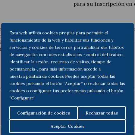
para su inscripción en 
s socios a la Sociedad
Consulte el texto de la res
Esta web utiliza cookies propias para permitir el
erarse prestaciones
Actualidad jurídica
funcionamiento de la web y habilitar sus funciones y
ble para su inscripción en
servicios y cookies de terceros para analizar sus hábitos
tas o retribuidas.
Notícias y artículos
de navegación con fines estadísticos -control del tráfico,
identificar la sesión, recuento de visitas, tiempo de
permanencia-, para más información accede a
nuestra
politica de cookies
Puedes aceptar todas las
cookies pulsando el botón “Aceptar” o rechazar todas las
ior
Sig
cookies o configurar tus preferencias pulsando el botón
“Configurar”
Configuración de cookies
Rechazar todas
Aceptar Cookies