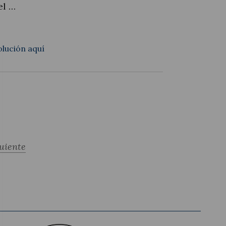
el …
olución aquí
uiente