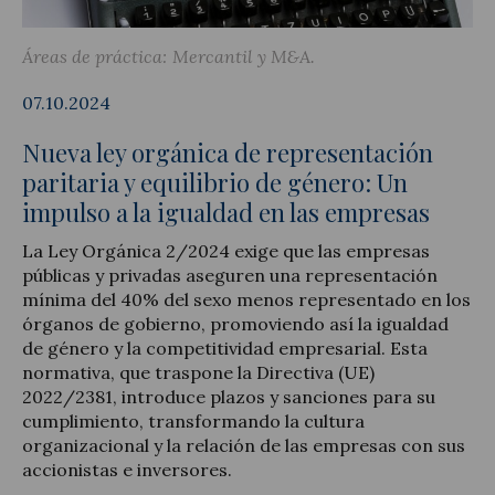
Áreas de práctica:
Mercantil y M&A
07.10.2024
Actualidad jurídica
Nueva ley orgánica de representación
Notícias y artículos
paritaria y equilibrio de género: Un
impulso a la igualdad en las empresas
La Ley Orgánica 2/2024 exige que las empresas
públicas y privadas aseguren una representación
mínima del 40% del sexo menos representado en los
órganos de gobierno, promoviendo así la igualdad
de género y la competitividad empresarial. Esta
normativa, que traspone la Directiva (UE)
2022/2381, introduce plazos y sanciones para su
cumplimiento, transformando la cultura
organizacional y la relación de las empresas con sus
accionistas e inversores.