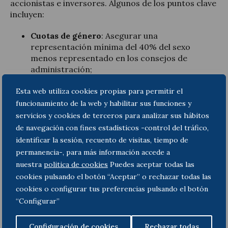
accionistas e inversores. Algunos de los puntos clave
incluyen:
Cuotas de género
: Asegurar una
representación mínima del 40% del sexo
menos representado en los consejos de
administración;
Informes obligatorios
: Incluir anualmente en
el informe de sostenibilidad y en su página web
Esta web utiliza cookies propias para permitir el
información relativa a las medidas exigidas en
funcionamiento de la web y habilitar sus funciones y
materia de equilibrio entre mujeres y hombres
servicios y cookies de terceros para analizar sus hábitos
en el consejo de administración, así como
de navegación con fines estadísticos -control del tráfico,
sobre las posibles sanciones;
identificar la sesión, recuento de visitas, tiempo de
Sanciones e incentivos:
Las empresas que no
permanencia-, para más información accede a
cumplan con los objetivos marcados podrán
nuestra
politica de cookies
Puedes aceptar todas las
enfrentar sanciones, mientras que aquellas que
cookies pulsando el botón “Aceptar” o rechazar todas las
lo logren se beneficiarán de incentivos que
cookies o configurar tus preferencias pulsando el botón
podrían traducirse en ventajas competitivas.
“Configurar”
Plazo de aplicación
Configuración de cookies
Rechazar todas