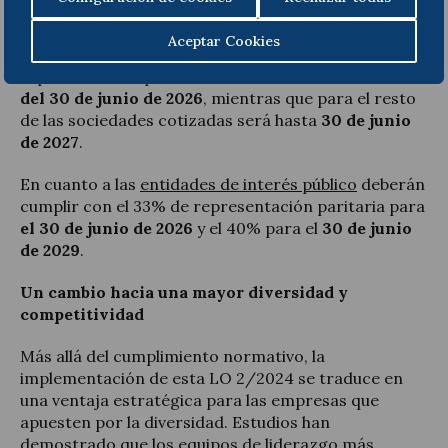
La norma establece los plazos para el cumplimiento
de estas cuotas.
Para las 35 sociedades cotizadas
Aceptar Cookies
con mayor capitalización bursátil
, el 40% de
representación paritaria deberá alcanzarse
antes
del 30 de junio de 2026
, mientras que para el resto
de las sociedades cotizadas será hasta
30 de junio
de 2027
.
En cuanto a las
entidades de interés público
deberán
cumplir con el 33% de representación paritaria para
el 30 de junio de 2026
y el 40% para el
30 de junio
de 2029
.
Un cambio hacia una mayor diversidad y
competitividad
Más allá del cumplimiento normativo, la
implementación de esta LO 2/2024 se traduce en
una ventaja estratégica para las empresas que
apuesten por la diversidad. Estudios han
demostrado que los equipos de liderazgo más