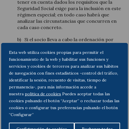
tener en cuenta dados los requisitos que la
Seguridad Social exige para la inclusión en este
régimen especial; en todo caso habrá que
analizar las circunstancias que concurren en
cada caso concreto.
b) Si el socio lleva a cabo la ordenación por
cuenta propia de factores de producción para
el desarrollo de su actividad profesional, las
Esta web utiliza cookies propias para permitir el
prestaciones de servicios efectuadas por el
funcionamiento de la web y habilitar sus funciones y
mismo a la sociedad estarán sujetas al IVA.
servicios y cookies de terceros para analizar sus hábitos
de navegación con fines estadísticos -control del tráfico,
La calificación como empresario o profesional
identificar la sesión, recuento de visitas, tiempo de
a efectos, tanto del IRPF como del IVA,
permanencia-, para más información accede a
supondrá que deberá estar dado de alta en el
nuestra
politica de cookies
Puedes aceptar todas las
censo de empresarios, profesionales y
cookies pulsando el botón “Aceptar” o rechazar todas las
retenedores mediante la presentación de la
cookies o configurar tus preferencias pulsando el botón
correspondiente declaración censal.
“Configurar”
Por otra parte, como sujeto pasivo del IVA,
estará obligado a emitir factura por los