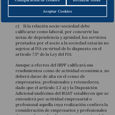
Configuración de cookies
Rechazar todas
servicios prestados a la sociedad o, en su caso,
a los clientes de la misma, y presentar las
Aceptar Cookies
autoliquidaciones por dicho impuesto.
c) Si la relación socio-sociedad debe
calificarse como laboral, por concurrir las
notas de dependencia y ajenidad, los servicios
prestados por el socio a la sociedad estarán no
sujetos al IVA en virtud de lo dispuesto en el
artículo 7.5º de la Ley del IVA.
Aunque a efectos del IRPF calificará sus
rendimientos como de actividad económica, no
deberá darse de alta en el censo de
empresarios, profesionales y retenedores,
dado que el artículo 3.2 a) y la Disposición
Adicional undécima del RGAT establecen que se
entenderá por actividad empresarial o
profesional aquella cuya realización confiera la
consideración de empresarios y profesionales