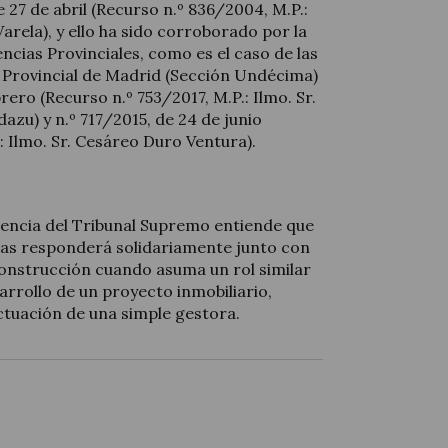
 27 de abril (Recurso n.º 836/2004, M.P.:
rela), y ello ha sido corroborado por la
encias Provinciales, como es el caso de las
a Provincial de Madrid (Sección Undécima)
rero (Recurso n.º 753/2017, M.P.: Ilmo. Sr.
azu) y n.º 717/2015, de 24 de junio
: Ilmo. Sr. Cesáreo Duro Ventura).
udencia del Tribunal Supremo entiende que
as responderá solidariamente junto con
construcción cuando asuma un rol similar
rrollo de un proyecto inmobiliario,
ctuación de una simple gestora.