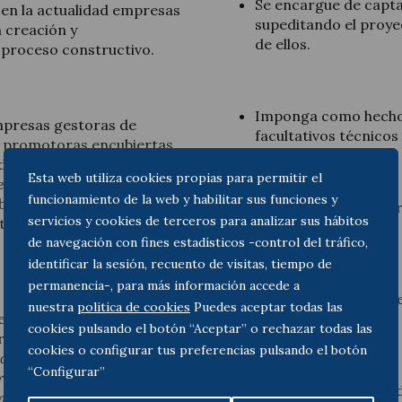
Se encargue de captar
o en la actualidad empresas
supeditando el proye
 creación y
de ellos.
l proceso constructivo.
Imponga como hecho 
empresas gestoras de
facultativos técnicos
 promotoras encubiertas,
d que atribuye el artículo
Esta web utiliza cookies propias para permitir el
e Ordenación de la
funcionamiento de la web y habilitar sus funciones y
tablecer que responderá
Establezca pagos pe
servicios y cookies de terceros para analizar sus hábitos
tes que intervienen en la
vendedora.
de navegación con fines estadísticos -control del tráfico,
identificar la sesión, recuento de visitas, tiempo de
permanencia-, para más información accede a
Se lucre con un porce
nuestra
politica de cookies
Puedes aceptar todas las
el artículo 17.4 de la LOE
los conceptos.
cookies pulsando el botón “Aceptar” o rechazar todas las
promotor a «
a las personas
cookies o configurar tus preferencias pulsando el botón
o de su intervención decisoria
“Configurar”
es bajo la forma de
El Alto Tribunal ha reitera
nidades de propietarios u