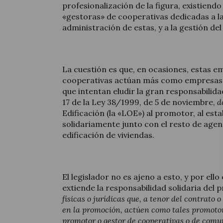
profesionalización de la figura, existiend
«gestoras» de cooperativas dedicadas a la
administración de estas, y a la gestión de
La cuestión es que, en ocasiones, estas 
cooperativas actúan más como empresas
que intentan eludir la gran responsabilida
17 de la Ley 38/1999, de 5 de noviembre,
d
Edificación (la «LOE») al promotor, al es
solidariamente junto con el resto de agen
edificación de viviendas.
El legislador no es ajeno a esto, y por ello 
extiende la responsabilidad solidaria del 
físicas o jurídicas que, a tenor del contrato 
en la promoción, actúen como tales promotor
promotor o gestor de cooperativas o de comu