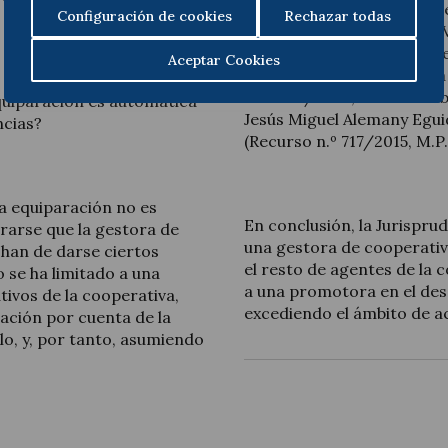
Sentencia n.º 274/2009, de
Configuración de cookies
Rechazar todas
Excmo. Sr. Román García Va
Jurisprudencia de las Audi
Aceptar Cookies
Sentencias de la Audienci
n.º 1474/2014, de 13 de feb
quiparación es automática
Jesús Miguel Alemany Eguid
ncias?
(Recurso n.º 717/2015, M.P.
la equiparación no es
En conclusión, la Jurispr
rarse que la gestora de
una gestora de cooperativ
han de darse ciertos
el resto de agentes de la 
 se ha limitado a una
a una promotora en el desa
tivos de la cooperativa,
excediendo el ámbito de a
cación por cuenta de la
lo, y, por tanto, asumiendo