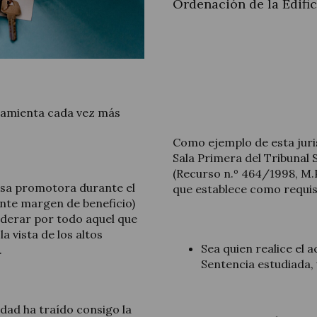
Ordenación de la Edifi
Actualidad jurídica
rramienta cada vez más
Notícias y artículos
Como ejemplo de esta juri
Sala Primera del Tribunal
(Recurso n.º 464/1998, M.P
esa promotora durante el
que establece como requisi
nte margen de beneficio)
siderar por todo aquel que
a vista de los altos
Sea quien realice el a
.
Sentencia estudiada,
dad ha traído consigo la