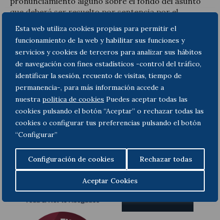
pronunciamiento alguno sobre el fondo del asunto
que deberá ser resuelto por sentencia por el
Tribunal.
Esta web utiliza cookies propias para permitir el
funcionamiento de la web y habilitar sus funciones y
Puede consultar el texto íntegro de la Providencia
servicios y cookies de terceros para analizar sus hábitos
del TC comentada aquí
.
de navegación con fines estadísticos -control del tráfico,
identificar la sesión, recuento de visitas, tiempo de
permanencia-, para más información accede a
Anterior
Siguiente
nuestra
politica de cookies
Puedes aceptar todas las
cookies pulsando el botón “Aceptar” o rechazar todas las
cookies o configurar tus preferencias pulsando el botón
“Configurar”
Configuración de cookies
Rechazar todas
Aceptar Cookies