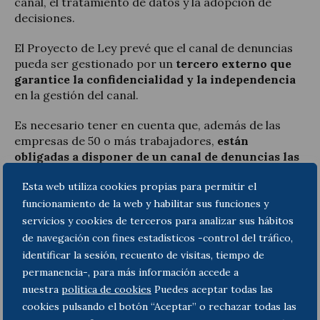
canal, el tratamiento de datos y la adopción de
decisiones.
El Proyecto de Ley prevé que el canal de denuncias
pueda ser gestionado por un
tercero externo que
garantice la confidencialidad y la independencia
en la gestión del canal.
Es necesario tener en cuenta que, además de las
empresas de 50 o más trabajadores,
están
obligadas a disponer de un canal de denuncias las
empresas o entidades sujetas a la normativa de
Esta web utiliza cookies propias para permitir el
servicios
, productos y mercados financieros, y las
sujetas a la normativa de prevención del blanqueo de
funcionamiento de la web y habilitar sus funciones y
capitales y financiación del terrorismo, cualquiera
servicios y cookies de terceros para analizar sus hábitos
que sea su número de trabajadores. También los
de navegación con fines estadísticos -control del tráfico,
partidos políticos, sindicatos, organizaciones
identificar la sesión, recuento de visitas, tiempo de
empresariales y fundaciones vinculadas.
permanencia-, para más información accede a
nuestra
politica de cookies
Puedes aceptar todas las
En cuanto al
sector público
, la obligación de
cookies pulsando el botón “Aceptar” o rechazar todas las
disponer de un canal de denuncias es general