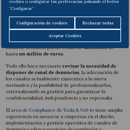
cookies o configurar tus preferencias pulsando el botón
incluyendo la Administración General del Estado, las
“Configurar”
Administraciones autonómicas, locales,
universidades, corporaciones de derecho público,
fundaciones, sociedades mercantiles de
Configuración de cookies
Rechazar todas
participación pública mayoritaria, etc.
Aceptar Cookies
El incumplimiento de la obligación de implantar un
canal de denuncia puede conllevar
sanciones
de
hasta
un millón de euros
.
Todo ello hace necesario
revisar la necesidad de
disponer de canal de denuncias
, la adecuación de
los canales actualmente existentes a la nueva
normativa y la posibilidad de profesionalizarlos,
externalizando su gestión para garantizar la
confidencialidad, independencia y no represalia.
El
área de Compliance de Toda & Nel-lo
tiene amplia
experiencia en asesorar a empresas en el diseño,
implementación y gestión operativa de canales de
denuncia y ofrece servicios de regulación y