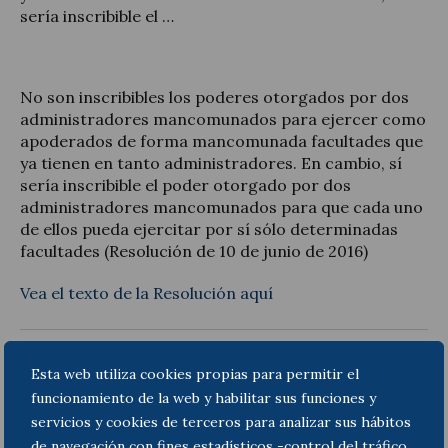
sería inscribible el …
No son inscribibles los poderes otorgados por dos
Actualidad jurídica
administradores mancomunados para ejercer como
apoderados de forma mancomunada facultades que
Notícias y artículos
ya tienen en tanto administradores. En cambio, sí
sería inscribible el poder otorgado por dos
administradores mancomunados para que cada uno
de ellos pueda ejercitar por sí sólo determinadas
facultades (Resolución de 10 de junio de 2016)
Vea el texto de la Resolución aquí
Anterior
Siguiente
Esta web utiliza cookies propias para permitir el
funcionamiento de la web y habilitar sus funciones y
servicios y cookies de terceros para analizar sus hábitos
de navegación con fines estadísticos -control del tráfico,