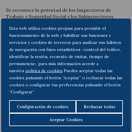
Se reconoce la potestad de los Inspectores de
Trabajo y Seguridad Social y los Subinspectores
Laborales para la utilizar de medios electrónicos.
Esta web utiliza cookies propias para permitir el
Por su parte, la empresa tiene la obligación de
funcionamiento de la web y habilitar sus funciones y
conservarla a disposición de la Inspección de
servicios y cookies de terceros para analizar sus hábitos
Trabajo y Seguridad Social por un plazo de cinco
de navegación con fines estadísticos -control del tráfico,
años.
identificar la sesión, recuento de visitas, tiempo de
permanencia-, para más información accede a
nuestra
politica de cookies
Puedes aceptar todas las
Anterior
Siguiente
cookies pulsando el botón “Aceptar” o rechazar todas las
cookies o configurar tus preferencias pulsando el botón
“Configurar”
Configuración de cookies
Rechazar todas
Aceptar Cookies